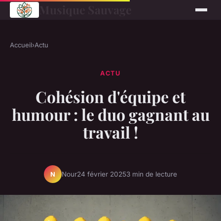
Musique Sauvage
Accueil
›
Actu
ACTU
Cohésion d'équipe et
humour : le duo gagnant au
travail !
Nour
24 février 2025
3 min de lecture
N