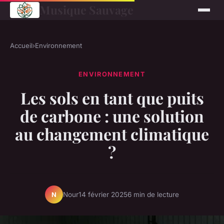
Musique Sauvage
Accueil
›
Environnement
ENVIRONNEMENT
Les sols en tant que puits
de carbone : une solution
au changement climatique
?
Nour
14 février 2025
6 min de lecture
N