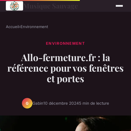
Musique Sauvage
Accueil
›
Environnement
ENVIRONNEMENT
Allo-fermeture.fr : la
référence pour vos fenêtres
et portes
Gabin
10 décembre 2024
5 min de lecture
G