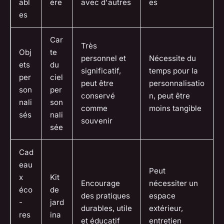
abl
ère
avec d'autres
es
es
Car
Très
Obj
te
personnel et
Nécessite du
ets
du
significatif,
temps pour la
per
ciel
peut être
personnalisatio
son
per
conservé
n, peut être
nali
son
comme
moins tangible
sés
nali
souvenir
sée
Cad
eau
Peut
x
Kit
Encourage
nécessiter un
éco
de
des pratiques
espace
-
jard
durables, utile
extérieur,
res
ina
et éducatif
entretien