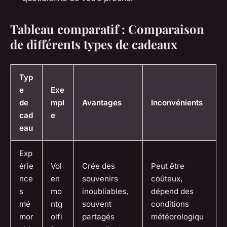
Tableau comparatif : Comparaison
de différents types de cadeaux
Typ
e
Exe
de
mpl
Avantages
Inconvénients
cad
e
eau
Exp
érie
Vol
Crée des
Peut être
nce
en
souvenirs
coûteux,
s
mo
inoubliables,
dépend des
mé
ntg
souvent
conditions
mor
olfi
partagés
météorologiqu