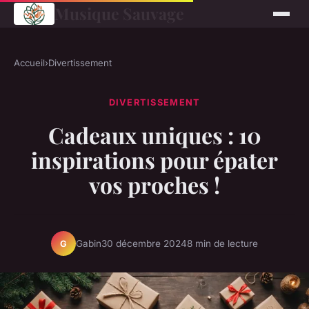
Musique Sauvage
Accueil
›
Divertissement
DIVERTISSEMENT
Cadeaux uniques : 10
inspirations pour épater
vos proches !
Gabin
30 décembre 2024
8 min de lecture
G